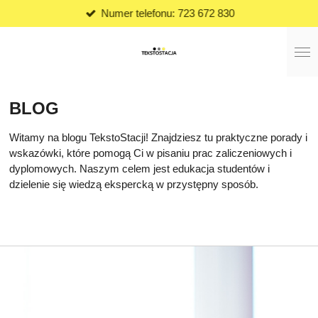
Numer telefonu: 723 672 830
Przejdź
do
głównej
treści
BLOG
Witamy na blogu TekstoStacji!
Znajdziesz tu praktyczne porady i
wskazówki, które pomogą Ci w pisaniu prac zaliczeniowych i
dyplomowych. Naszym celem jest edukacja studentów i
dzielenie się wiedzą ekspercką w przystępny sposób.