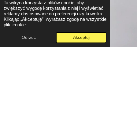
Ta witryna korzysta z plików cookie, aby
zwiększyć wygodę korzystania z niej i wyświetlać
reklamy dostosowane do preferencji użytkownika.
Klikając „Akceptuję”, wyrażasz zgodę na wszystkie
pliki cookie.
Odrzuć
Akceptuj
Gdzie szukać wiarygodnych źródeł do
pracy naukowej?
Znalezienie odpowiednich źródeł to klucz do sukcesu każdej
pracy naukowej. Podpowiadamy, gdzie szukać wiarygodnych
informacji, jak korzystać z baz danych, bibliotek cyfrowych i
innych zasobów. Naucz się oceniać wiarygodność źródeł i unikaj
plagiatów.